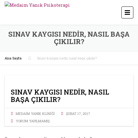
SINAV KAYGISI NEDIR, NASIL BAŞA
ÇIKILIR?
Ana Sayfa
Sınav kaygısı nedir, nasıl başa çıkılır?
SINAV KAYGISI NEDIR, NASIL
BAŞA ÇIKILIR?
MEDAIM YANIK KLINIĞI
ŞUBAT 17, 2017
YORUM YAPILMAMIŞ