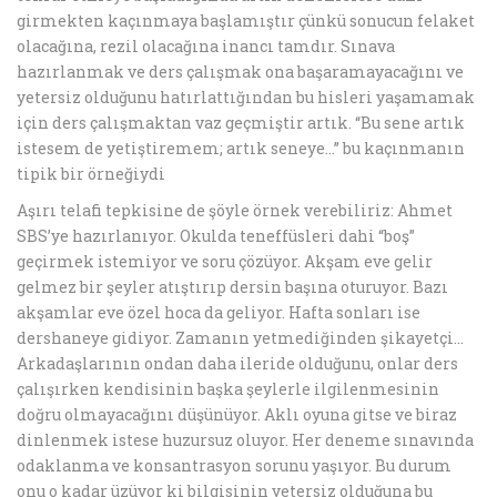
girmekten kaçınmaya başlamıştır çünkü sonucun felaket
olacağına, rezil olacağına inancı tamdır. Sınava
hazırlanmak ve ders çalışmak ona başaramayacağını ve
yetersiz olduğunu hatırlattığından bu hisleri yaşamamak
için ders çalışmaktan vaz geçmiştir artık. “Bu sene artık
istesem de yetiştiremem; artık seneye…” bu kaçınmanın
tipik bir örneğiydi
Aşırı telafi tepkisine de şöyle örnek verebiliriz: Ahmet
SBS’ye hazırlanıyor. Okulda teneffüsleri dahi “boş”
geçirmek istemiyor ve soru çözüyor. Akşam eve gelir
gelmez bir şeyler atıştırıp dersin başına oturuyor. Bazı
akşamlar eve özel hoca da geliyor. Hafta sonları ise
dershaneye gidiyor. Zamanın yetmediğinden şikayetçi…
Arkadaşlarının ondan daha ileride olduğunu, onlar ders
çalışırken kendisinin başka şeylerle ilgilenmesinin
doğru olmayacağını düşünüyor. Aklı oyuna gitse ve biraz
dinlenmek istese huzursuz oluyor. Her deneme sınavında
odaklanma ve konsantrasyon sorunu yaşıyor. Bu durum
onu o kadar üzüyor ki bilgisinin yetersiz olduğuna bu