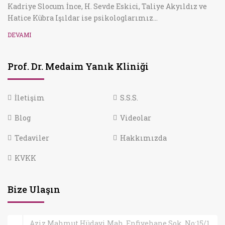
Kadriye Slocum İnce, H. Sevde Eskici, Taliye Akyıldız ve
Hatice Kübra Işıldar ise psikologlarımız...
DEVAMI
Prof. Dr. Medaim Yanık Kliniği
İletişim
S.S.S.
Blog
Videolar
Tedaviler
Hakkımızda
KVKK
Bize Ulaşın
Aziz Mahmut Hüdayi Mah. Enfiyehane Sok. No:15/1