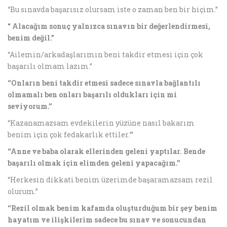
“Bu sınavda başarısız olursam iste o zaman ben bir hiçim.”
“ Alacağım sonuç yalnızca sınavın bir değerlendirmesi,
benim değil.”
“Ailemin/arkadaşlarımın beni takdir etmesi için çok
başarılı olmam lazım.”
‘‘Onların beni takdir etmesi sadece sınavla bağlantılı
olmamalı ben onları başarılı oldukları için mi
seviyorum.’’
‘‘Kazanamazsam evdekilerin yüzüne nasıl bakarım
benim için çok fedakarlık ettiler.
’’
‘‘Anne ve baba olarak ellerinden geleni yaptılar. Bende
başarılı olmak için elimden geleni yapacağım.’’
‘‘Herkesin dikkati benim üzerimde başaramazsam rezil
olurum.”
‘‘Rezil olmak benim kafamda oluşturduğum bir şey benim
hayatım ve ilişkilerim sadece bu sınav ve sonucundan