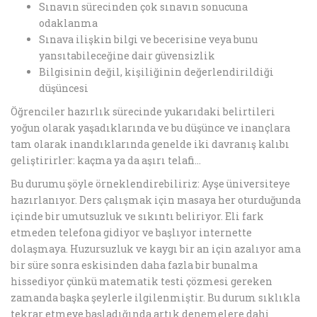
Sınavın sürecinden çok sınavın sonucuna
odaklanma
Sınava ilişkin bilgi ve becerisine veya bunu
yansıtabileceğine dair güvensizlik
Bilgisinin değil, kişiliğinin değerlendirildiği
düşüncesi
Öğrenciler hazırlık sürecinde yukarıdaki belirtileri
yoğun olarak yaşadıklarında ve bu düşünce ve inançlara
tam olarak inandıklarında genelde iki davranış kalıbı
geliştirirler: kaçma ya da aşırı telafi…
Bu durumu şöyle örneklendirebiliriz: Ayşe üniversiteye
hazırlanıyor. Ders çalışmak için masaya her oturduğunda
içinde bir umutsuzluk ve sıkıntı beliriyor. Eli fark
etmeden telefona gidiyor ve başlıyor internette
dolaşmaya. Huzursuzluk ve kaygı bir an için azalıyor ama
bir süre sonra eskisinden daha fazla bir bunalma
hissediyor çünkü matematik testi çözmesi gereken
zamanda başka şeylerle ilgilenmiştir. Bu durum sıklıkla
tekrar etmeye başladığında artık denemelere dahi