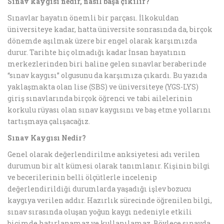
Sınav kaygısı nedir, nasıl başa çıkılır?
Sınavlar hayatın önemli bir parçası. İlkokuldan
üniversiteye kadar, hatta üniversite sonrasında da, birçok
dönemde aşılmak üzere bir engel olarak karşımızda
durur. Tarihte hiç olmadığı kadar İnsan hayatının
merkezlerinden biri haline gelen sınavlar beraberinde
“sınav kaygısı” olgusunu da karşımıza çıkardı. Bu yazıda
yaklaşmakta olan lise (SBS) ve üniversiteye (YGS-LYS)
giriş sınavlarında birçok öğrenci ve tabi ailelerinin
korkulu rüyası olan sınav kaygısını ve baş etme yollarını
tartışmaya çalışacağız.
Sınav Kaygısı Nedir?
Genel olarak değerlendirilme anksiyetesi adı verilen
durumun bir alt kümesi olarak tanımlanır. Kişinin bilgi
ve becerilerinin belli ölçütlerle incelenip
değerlendirildiği durumlarda yaşadığı işlev bozucu
kaygıya verilen addır. Hazırlık sürecinde öğrenilen bilgi,
sınav sırasında oluşan yoğun kaygı nedeniyle etkili
biçimde hatırlanamaz ve kullanılamaz. Böylece sınavda